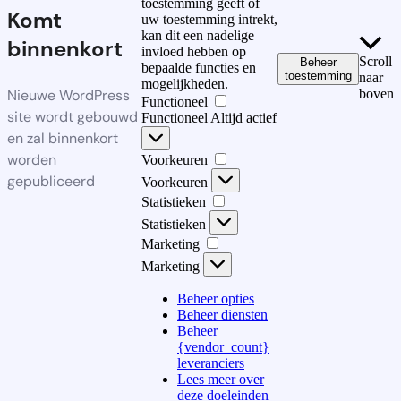
toestemming geeft of
Komt
uw toestemming intrekt,
kan dit een nadelige
binnenkort
invloed hebben op
Scroll
Beheer
bepaalde functies en
toestemming
naar
mogelijkheden.
Nieuwe WordPress
boven
Functioneel
site wordt gebouwd
Functioneel
Altijd actief
en zal binnenkort
worden
Voorkeuren
gepubliceerd
Voorkeuren
Statistieken
Statistieken
Marketing
Marketing
Beheer opties
Beheer diensten
Beheer
{vendor_count}
leveranciers
Lees meer over
deze doeleinden